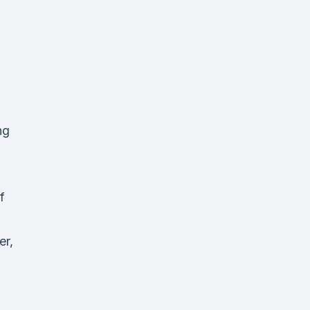
ng
f
er,