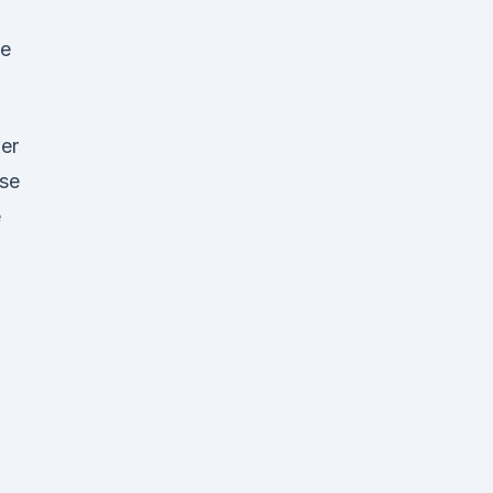
ie
 er
se
e