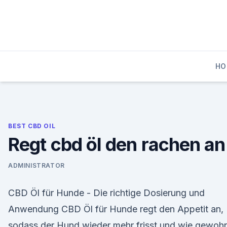
Skip
to
content
HO
BEST CBD OIL
Regt cbd öl den rachen an
ADMINISTRATOR
CBD Öl für Hunde - Die richtige Dosierung und
Anwendung CBD Öl für Hunde regt den Appetit an,
sodass der Hund wieder mehr frisst und wie gewoh