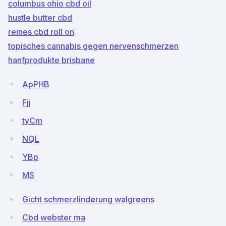
columbus ohio cbd oil
hustle butter cbd
reines cbd roll on
topisches cannabis gegen nervenschmerzen
hanfprodukte brisbane
ApPHB
Fjj
tyCm
NQL
YBp
MS
Gicht schmerzlinderung walgreens
Cbd webster ma