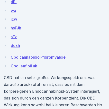
dRl
wa
icw
hsFJh
sFz
ddxh
Cbd cannabidiol-fibromyalgie
Cbd leaf oil uk
CBD hat ein sehr großes Wirkungsspektrum, was
darauf zurückzuführen ist, dass es mit dem
körpereigenen Endocannabinoid-System interagiert,
das sich durch den ganzen Körper zieht. Die CBD
Wirkung kann sowohl bei kleineren Beschwerden bis