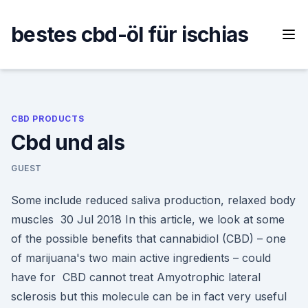
Skip
to
bestes cbd-öl für ischias
content
CBD PRODUCTS
Cbd und als
GUEST
Some include reduced saliva production, relaxed body
muscles 30 Jul 2018 In this article, we look at some
of the possible benefits that cannabidiol (CBD) – one
of marijuana's two main active ingredients – could
have for CBD cannot treat Amyotrophic lateral
sclerosis but this molecule can be in fact very useful