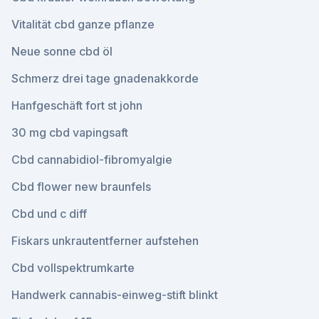
Vitalität cbd ganze pflanze
Neue sonne cbd öl
Schmerz drei tage gnadenakkorde
Hanfgeschäft fort st john
30 mg cbd vapingsaft
Cbd cannabidiol-fibromyalgie
Cbd flower new braunfels
Cbd und c diff
Fiskars unkrautentferner aufstehen
Cbd vollspektrumkarte
Handwerk cannabis-einweg-stift blinkt