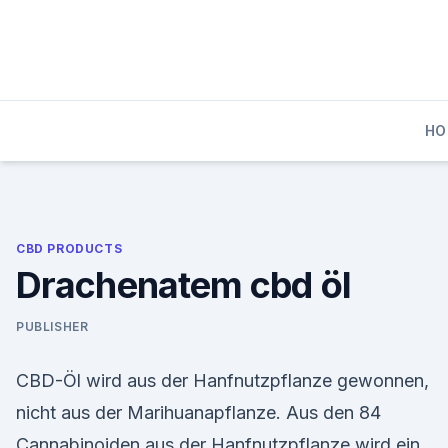
Skip
to
content
HO
CBD PRODUCTS
Drachenatem cbd öl
PUBLISHER
CBD-Öl wird aus der Hanfnutzpflanze gewonnen,
nicht aus der Marihuanapflanze. Aus den 84
Cannabinoiden aus der Hanfnutzpflanze wird ein