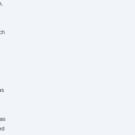
n,
ch
as
das
ed